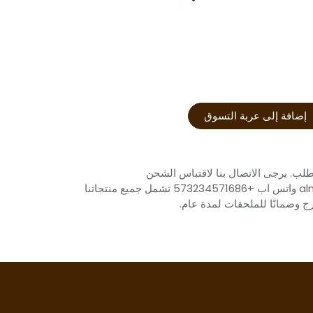
إضافة إلى عربة التسوق
لب. يرجى الاتصال بنا لاقتباس الشحن
almacen1.mesace@gmail.com واتس اب +573234571686 تشمل جميع منتجاتنا