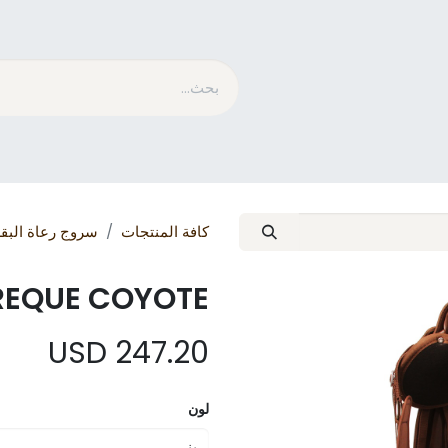
متسابق​
الاستمالة
ما هو MESACE
مدونة
كافة المنتجات
سروج رعاة البق
REQUE COYOTE
USD
247.20
لون