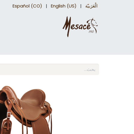
الْعَرَبيّة
|
English (US)
|
Español (CO)
سروج درب
اكسسوارات السرج​
اكسسوارات 