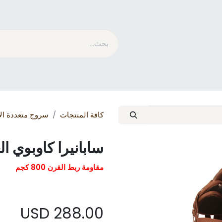
متسابق​
الاستمالة
ما هو MESACE
مدونة
كافة المنتجات
سروج متعددة ال
سابانيرا كاوبوي ا
مقاومة ربط القرن 800 كجم
USD
288.00