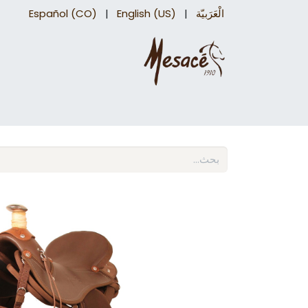
الْعَرَبيّة
|
English (US)
|
Español (CO)
سروج درب
اكسسوارات السرج​
اكسسوارات 