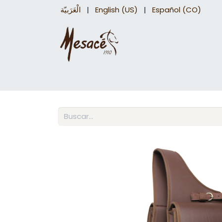
الْعَرَبيّة
|
English (US)
|
Español (CO)
Sillas para caballo
Accesorios Equinos