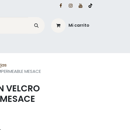
Mi carrito
é?
Blog Mesacé
rjas
PERMEABLE MESACE
N VELCRO
 MESACE