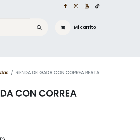
Mi carrito
é?
Blog Mesacé
ndas
RIENDA DELGADA CON CORREA REATA
ADA CON CORREA
ES