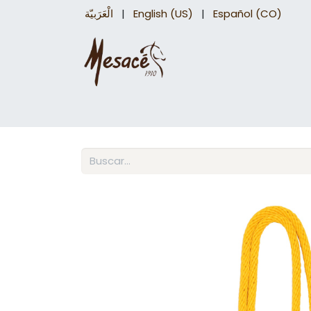
الْعَرَبيّة
|
English (US)
|
Español (CO)
Sillas para caballo
Accesorios Equinos