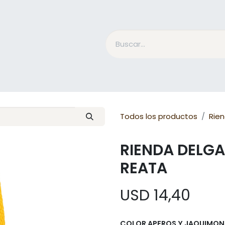
Accesorios Jinete
Cuidado Equino
Qué es Mesac
Todos los productos
Rie
RIENDA DELG
REATA
USD
14,40
COLOR APEROS Y JAQUIMON