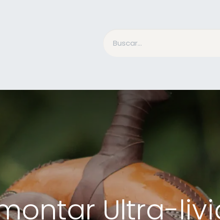
Accesorios Jinete
Cuidado Equino
Qué es Mesac
 montar Ultra-liv