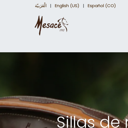
الْعَرَبيّة
|
English (US)
|
Español (CO)
Sillas para caballo
Accesorios Equinos
Sillas de