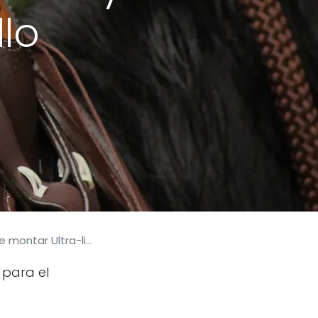
lo
Ultra-livianas y su efecto en el Caballo
 para el