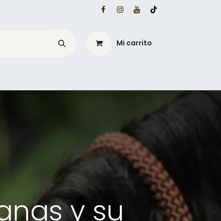
Mi carrito
é?
Blog Mesacé
ianas y su