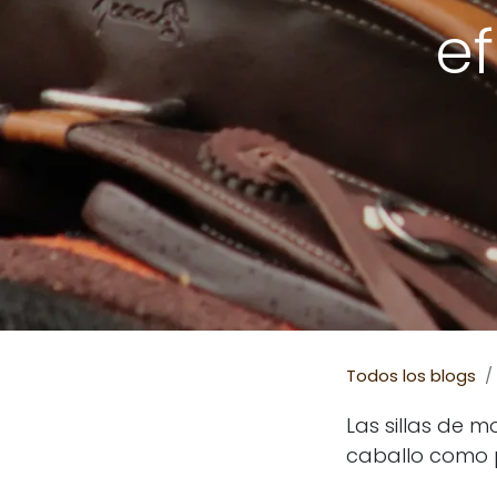
ef
Todos los blogs
Las sillas de m
caballo como p