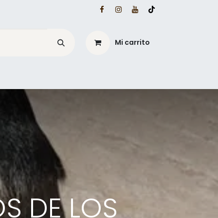
Mi carrito
é?
Blog Mesacé
S DE LOS