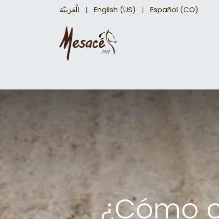
الْعَرَبيّة
|
English (US)
|
Español (CO)
Sillas para caballo
Accesorios Equinos
¿Cómo c