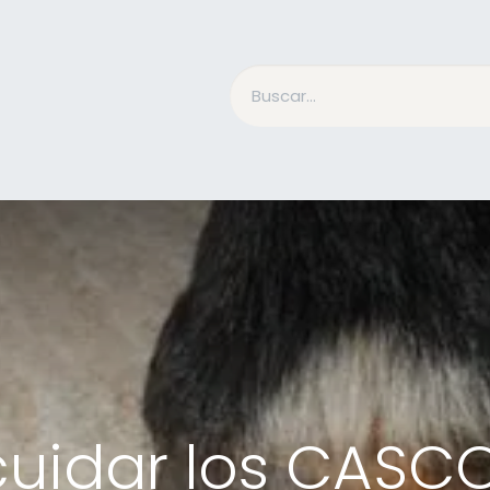
Accesorios Jinete
Cuidado Equino
Qué es Mesac
uidar los CASCO