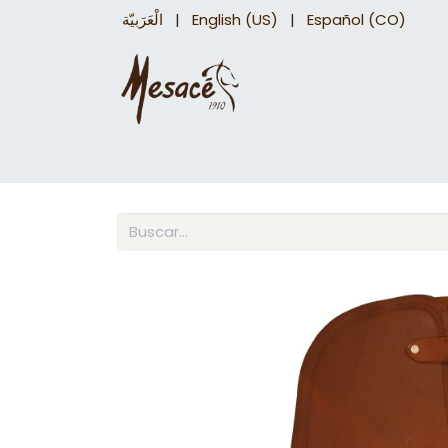
الْعَرَبيّة
|
English (US)
|
Español (CO)
Sillas para caballo
Accesorios Equinos