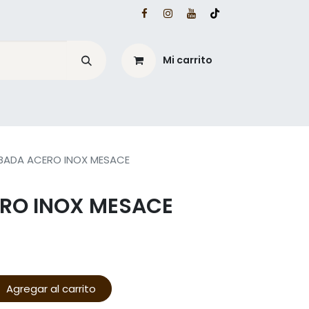
Mi carrito
é?
Blog Mesacé
BADA ACERO INOX MESACE
RO INOX MESACE
Agregar al carrito