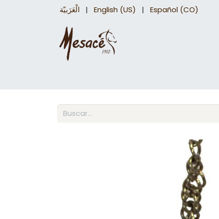
الْعَرَبيّة
|
English (US)
|
Español (CO)
Sillas para caballo
Accesorios Equinos