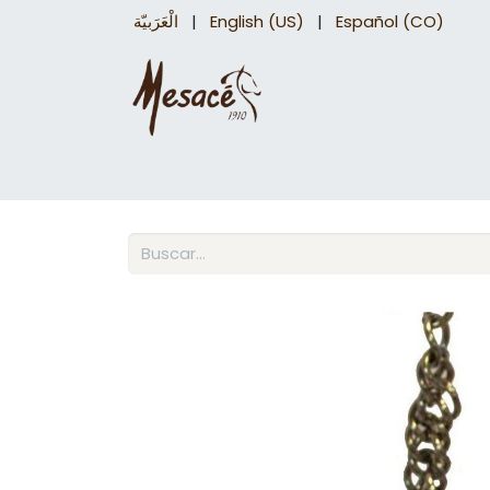
الْعَرَبيّة
|
English (US)
|
Español (CO)
Sillas para caballo
Accesorios Equinos