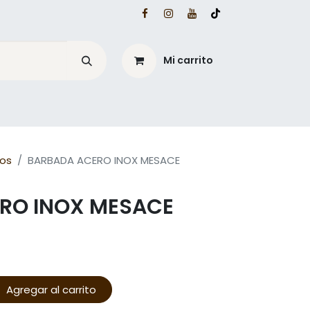
Mi carrito
é?
Blog Mesacé
nos
BARBADA ACERO INOX MESACE
RO INOX MESACE
Agregar al carrito