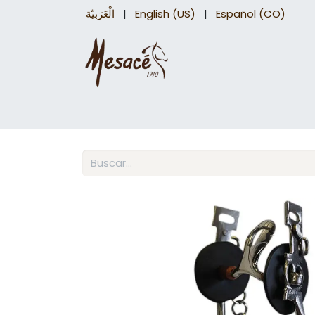
الْعَرَبيّة
|
English (US)
|
Español (CO)
Sillas para caballo
Accesorios Equinos