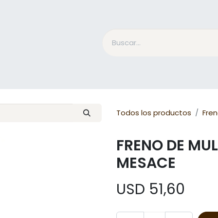
Accesorios Jinete
Cuidado Equino
Qué es Mesac
Todos los productos
Fre
FRENO DE MU
MESACE
USD
51,60