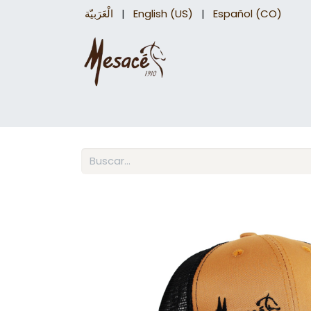
الْعَرَبيّة
|
English (US)
|
Español (CO)
Sillas para caballo
Accesorios Equinos