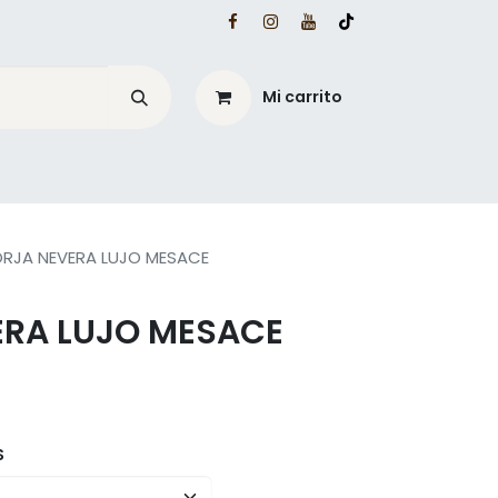
Mi carrito
é?
Blog Mesacé
ORJA NEVERA LUJO MESACE
ERA LUJO MESACE
S