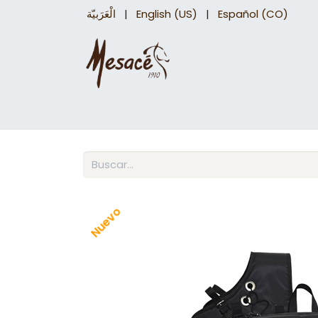
الْعَرَبيّة
|
English (US)
|
Español (CO)
Sillas para caballo
Accesorios Equinos
Nuevo