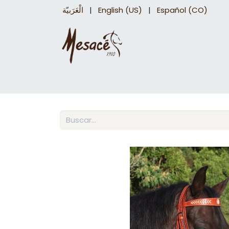
الْعَرَبيّة
|
English (US)
|
Español (CO)
Sillas para caballo
Accesorios Equinos