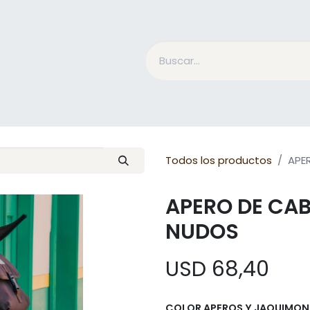
Accesorios Jinete
Cuidado Equino
Qué es Mesac
Todos los productos
APE
APERO DE CA
NUDOS
USD
68,40
COLOR APEROS Y JAQUIMON