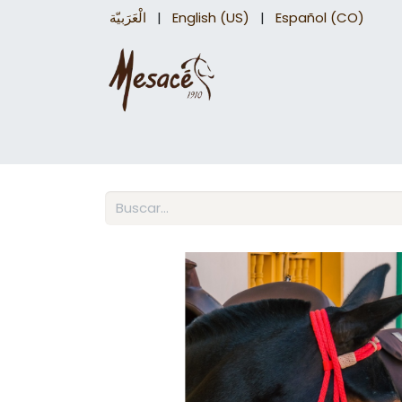
الْعَرَبيّة
|
English (US)
|
Español (CO)
Sillas para caballo
Accesorios Equinos