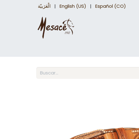
الْعَرَبيّة
|
English (US)
|
Español (CO)
Sillas para caballo
Accesorios Equinos