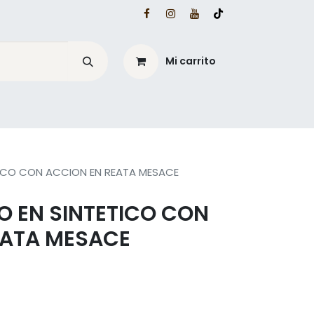
Mi carrito
é?
Blog Mesacé
ICO CON ACCION EN REATA MESACE
 EN SINTETICO CON
EATA MESACE