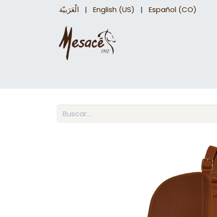
الْعَرَبيّة
|
English (US)
|
Español (CO)
Sillas para caballo
Accesorios Equinos