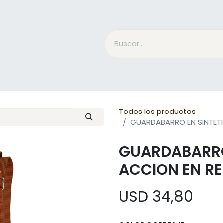
Accesorios Jinete
Cuidado Equino
Qué es Mesac
Todos los productos
GUARDABARRO EN SINTET
GUARDABARRO
ACCION EN R
USD
34,80