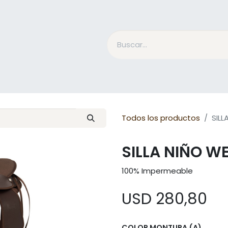
Accesorios Jinete
Cuidado Equino
Qué es Mesac
Todos los productos
SIL
SILLA NIÑO W
100% Impermeable
USD
280,80
COLOR MONTURA (A)