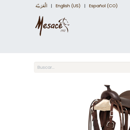
الْعَرَبيّة
|
English (US)
|
Español (CO)
Sillas para caballo
Accesorios Equinos