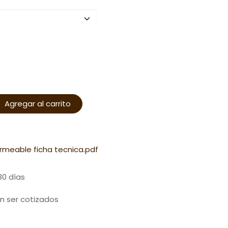
Agregar al carrito
rmeable ficha tecnica.pdf
30 días
n ser cotizados