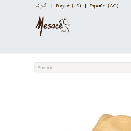
الْعَرَبيّة
|
English (US)
|
Español (CO)
Sillas para caballo
Accesorios Equinos