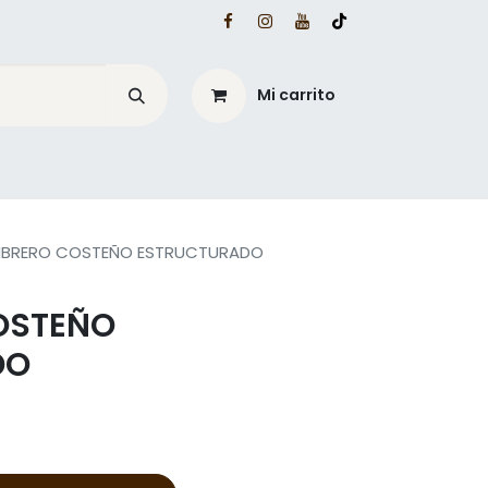
Mi carrito
é?
Blog Mesacé
BRERO COSTEÑO ESTRUCTURADO
OSTEÑO
DO