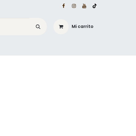
Mi carrito
é?
Blog Mesacé