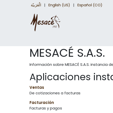
الْعَرَبيّة
|
English (US)
|
Español (CO)
Sillas para caballo
Accesorios Equinos
MESACÉ S.A.S.
Información sobre MESACÉ S.A.S. instancia d
Aplicaciones ins
Ventas
De cotizaciones a facturas
Facturación
Facturas y pagos