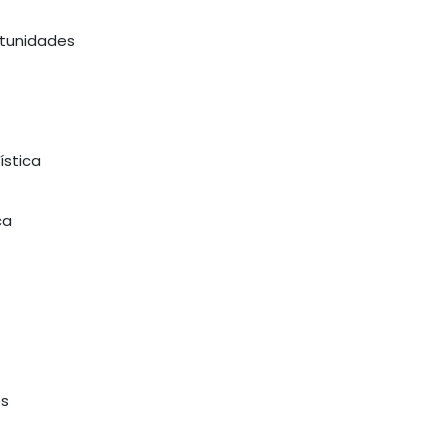
rtunidades
ística
ca
es