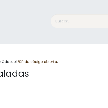
Accesorios Jinete
Cuidado Equino
Qué es Mesac
e Odoo, el
ERP de código abierto
.
taladas