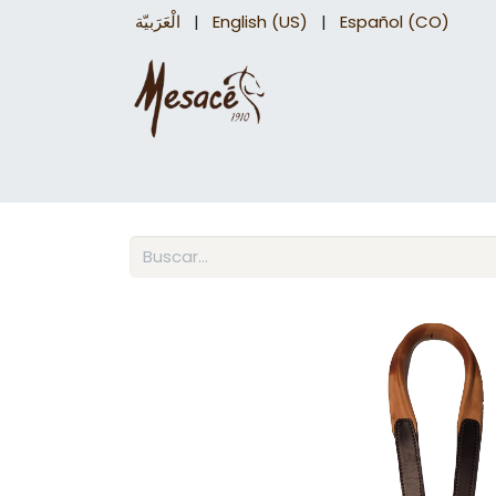
الْعَرَبيّة
|
English (US)
|
Español (CO)
Sillas para caballo
Accesorios Equinos