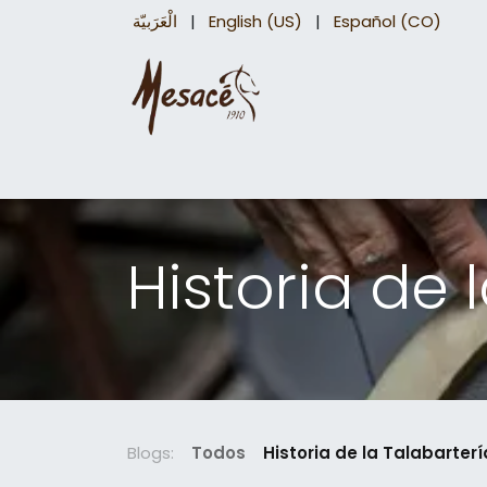
الْعَرَبيّة
|
English (US)
|
Español (CO)
Sillas para caballo
Accesorios Equinos
Historia de 
Blogs:
Todos
Historia de la Talabarterí