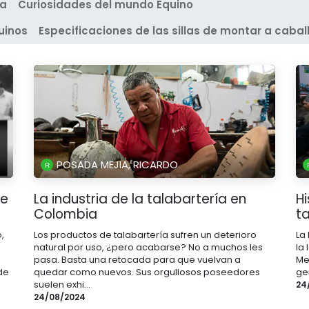
ta
Curiosidades del mundo Equino
uinos
Especificaciones de las sillas de montar a cabal
POSADA MEJIA, RICARDO
de
La industria de la talabartería en
H
Colombia
t
,
Los productos de talabartería sufren un deterioro
La
natural por uso, ¿pero acabarse? No a muchos les
la
pasa. Basta una retocada para que vuelvan a
Me
de
quedar como nuevos. Sus orgullosos poseedores
gen
suelen exhi...
24
24/08/2024