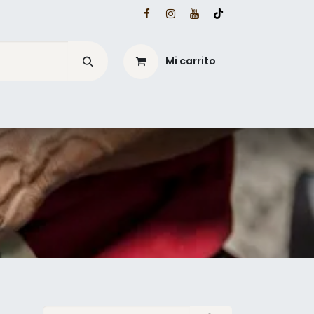
Mi carrito
é?
Blog Mesacé