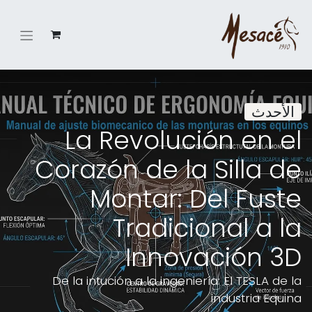
الأحدث
La Revolución en el
Corazón de la Silla de
Montar: Del Fuste
Tradicional a la
Innovación 3D
De la intución a la ingeniería: El TESLA de la
industria Equina