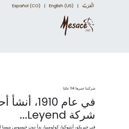
الْعَرَبيّة
|
English (US)
|
Español (CO)
سروج درب
اكسسوارات السرج​
اكسسوارات 
شركتنا عمرها 114 عامًا
في عام 1910، أ
شركة Leyend...
في جيريكو، أنتيوكيا، كولومبيا، بدأ دون خيسوس ميسا ا