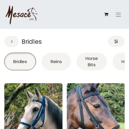
Bridles
Horse
Bridles
Reins
Hal
Bits