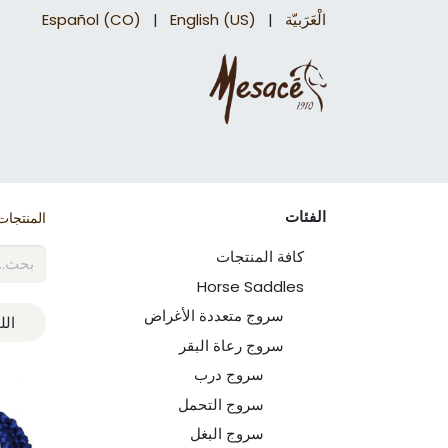
الْعَرَبيّة
|
English (US)
|
Español (CO)
سروج درب
اكسسوارات السرج​
اكسسوارات 
الفئات
المنتجات
كافة المنتجات
Horse Saddles
سروج متعددة الأغراض
الل
سروج رعاة البقر
سروج درب
سروج التحمل
سروج البغل