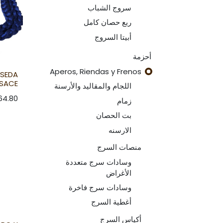
سروج الشباب
ربع حصان كامل
أبيتا السروج
أحزمة
Aperos, Riendas y Frenos
 SEDA
SACE
اللجام والمقاليد والأرسنة
64.80
زمام
بت الحصان
الارسنه
منصات السرج
وسادات سرج متعددة
الأغراض
وسادات سرج فاخرة
أغطية السرج
أكياس السرج