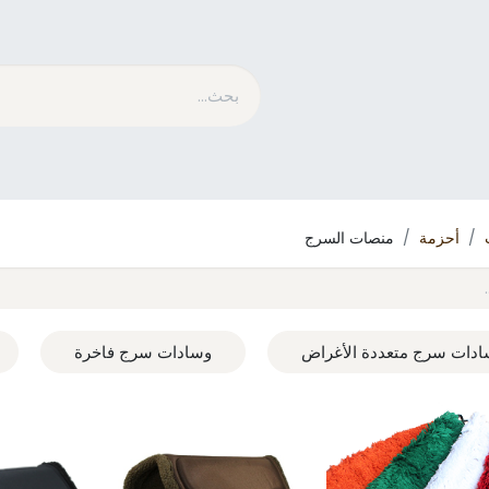
متسابق​
الاستمالة
ما هو MESACE
مدونة
أحزمة
منصات السرج
دات سرج متعددة الأغراض
وسادات سرج فاخرة