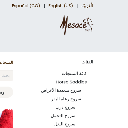
الْعَرَبيّة
|
English (US)
|
Español (CO)
سروج درب
اكسسوارات السرج​
اكسسوارات 
الفئات
المنتجات
كافة المنتجات
Horse Saddles
سروج متعددة الأغراض
وسا
سروج رعاة البقر
سروج درب
سروج التحمل
سروج البغل