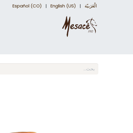
الْعَرَبيّة
|
English (US)
|
Español (CO)
سروج درب
اكسسوارات السرج​
اكسسوارات 