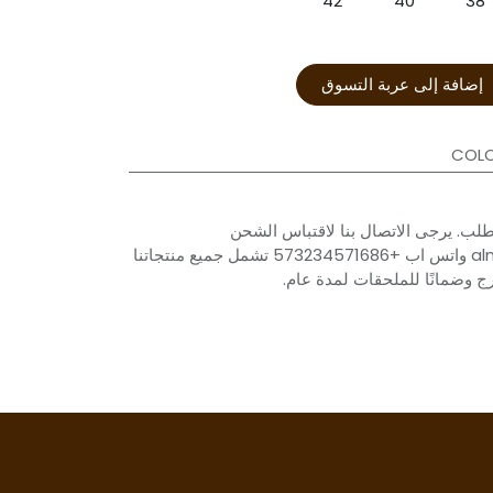
إضافة إلى عربة التسوق
COLO
لب. يرجى الاتصال بنا لاقتباس الشحن
almacen1.mesace@gmail.com واتس اب +573234571686 تشمل جميع منتجاتنا