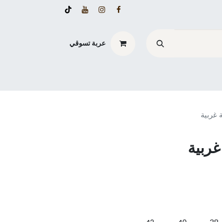
عربة تسوقي
 غربية
غربية
42
40
38