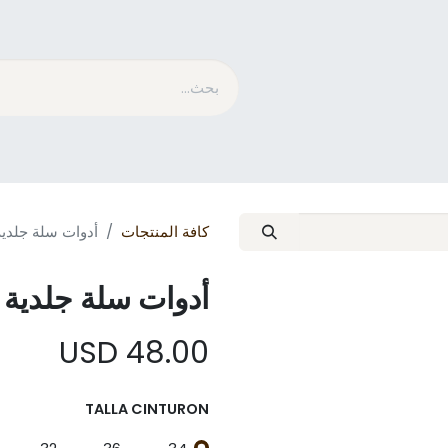
متسابق​
الاستمالة
ما هو MESACE
مدونة
كافة المنتجات
أدوات سلة جلدية
أدوات سلة جلدية 
USD
48.00
TALLA CINTURON
32
36
34