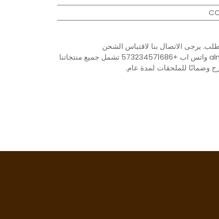
CO
لب. يرجى الاتصال بنا لاقتباس الشحن
almacen1.mesace@gmail.com واتس اب +573234571686 تشمل جميع منتجاتنا