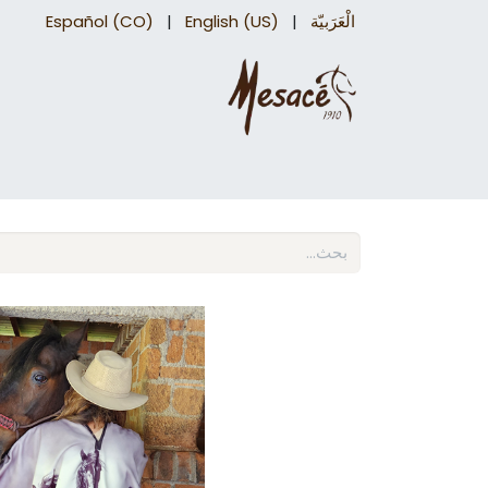
الْعَرَبيّة
|
English (US)
|
Español (CO)
سروج درب
اكسسوارات السرج​
اكسسوارات 